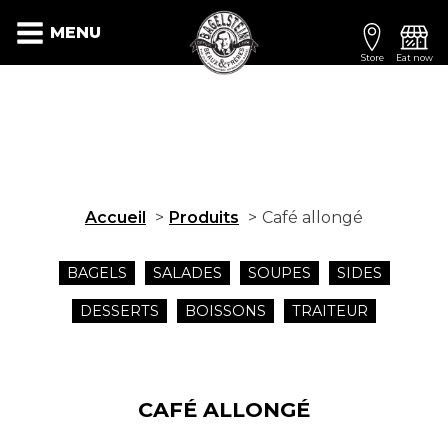
MENU
Store
Eat now
Accueil
Produits
Café allongé
BAGELS
SALADES
SOUPES
SIDES
DESSERTS
BOISSONS
TRAITEUR
CAFÉ ALLONGÉ