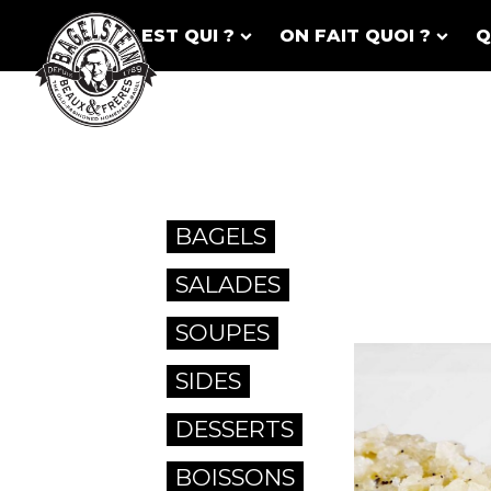
ON EST QUI ?
ON FAIT QUOI ?
Q
BAGELS
SALADES
SOUPES
SIDES
DESSERTS
BOISSONS