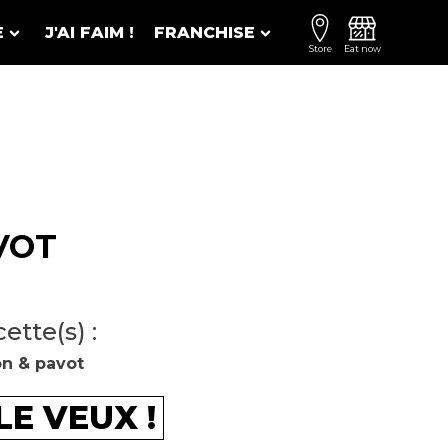
E
J'AI FAIM !
FRANCHISE
Store
Eat now
VOT
ette(s) :
on & pavot
'LE VEUX !