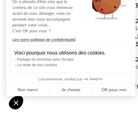
On a attendu d'être sûrs que le
CAKE MY
contenu de ce site vous intéresse
Myrtilles
avant de vous déranger, mais on
aimerait bien vous accompagner
CAKE : 
pendant votre visite...
Pomme & 
C'est OK pour vous ?
BANANA 
Lire notre politique de confidentialité
CAKE : P
Pistache
Voici pourquoi nous utilisons des cookies.
CAKE : P
Partage de données avec Google
Le reste de nos cookies
Poire & p
Consentements certifiés par
Liste des alle
Non merci
Je choisis
OK pour moi
Axeptio consent
Plateforme de Gestion du Consentement : Personnalisez vo
Notre plateforme vous permet d'adapter et de gérer vos param