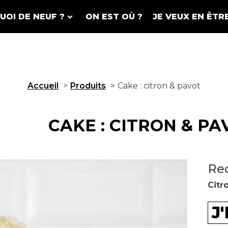
UOI DE NEUF ?
ON EST OÙ ?
JE VEUX EN ÊTR
Accueil
Produits
Cake : citron & pavot
CAKE : CITRON & PA
Rec
Citr
J