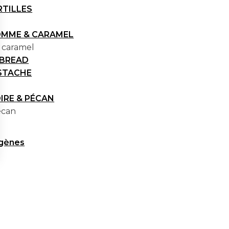
RTILLES
POMME & CARAMEL
caramel
BREAD
ISTACHE
OIRE & PÉCAN
écan
rgènes
s Options
ètres de confidentialité, en garantissant la conformité avec le