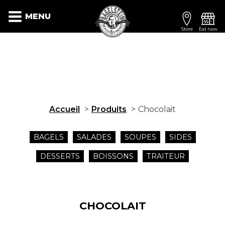
MENU
Store
Eat now
Accueil
Produits
Chocolait
BAGELS
SALADES
SOUPES
SIDES
DESSERTS
BOISSONS
TRAITEUR
CHOCOLAIT