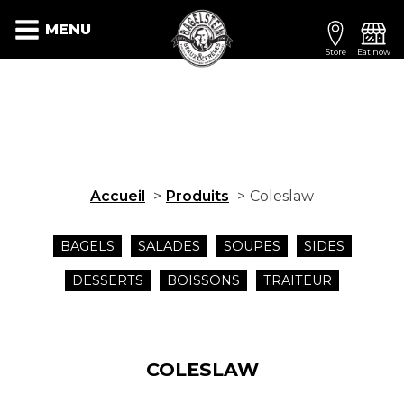
MENU
Store
Eat now
Accueil
Produits
Coleslaw
BAGELS
SALADES
SOUPES
SIDES
DESSERTS
BOISSONS
TRAITEUR
COLESLAW