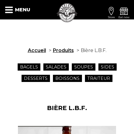
MENU
Store
Eat now
Accueil
Produits
Bière L.B.F.
BAGELS
SALADES
SOUPES
SIDES
DESSERTS
BOISSONS
TRAITEUR
BIÈRE L.B.F.