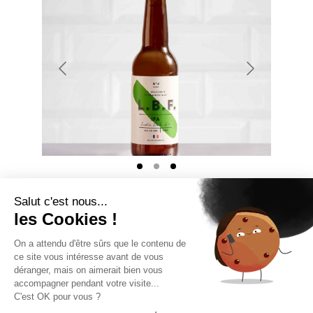
Salut c'est nous...
Recette(s) :
les Cookies !
Bière blonde
On a attendu d'être sûrs que le contenu de
Bière blanche
ce site vous intéresse avant de vous
déranger, mais on aimerait bien vous
I.P.A.
accompagner pendant votre visite...
C'est OK pour vous ?
J'LE VEUX !