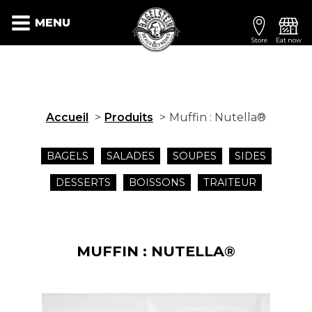
MENU
Store
Eat now
Accueil
Produits
Muffin : Nutella®
BAGELS
SALADES
SOUPES
SIDES
DESSERTS
BOISSONS
TRAITEUR
MUFFIN : NUTELLA®