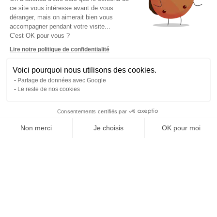
ce site vous intéresse avant de vous
déranger, mais on aimerait bien vous
accompagner pendant votre visite...
C'est OK pour vous ?
Lire notre politique de confidentialité
Voici pourquoi nous utilisons des cookies.
Partage de données avec Google
Le reste de nos cookies
Consentements certifiés par
Non merci
Je choisis
OK pour moi
Axeptio consent
Plateforme de Gestion du Consentement : Personnalisez vos O
Notre plateforme vous permet d'adapter et de gérer vos paramètr