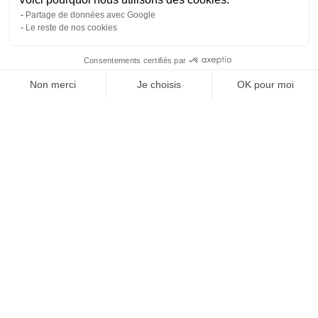
Partage de données avec Google
Le reste de nos cookies
Consentements certifiés par
Non merci
Je choisis
OK pour moi
Axeptio consent
Plateforme de Gestion du Consentement : Personnalisez vos O
Notre plateforme vous permet d'adapter et de gérer vos paramètr